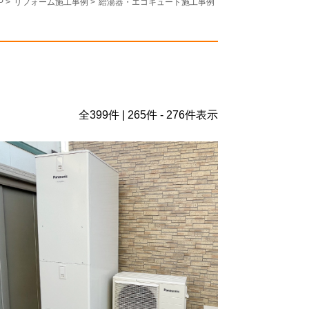
P
>
リフォーム施工事例
>
給湯器・エコキュート施工事例
全
399
件 | 265件 - 276件表示