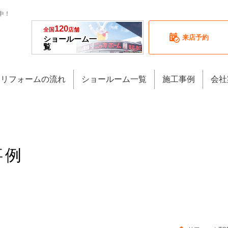
中！
120
全国
店舗
来店予約
ショールーム一
覧
リフォームの流れ
ショールーム一覧
施工事例
会社
事例