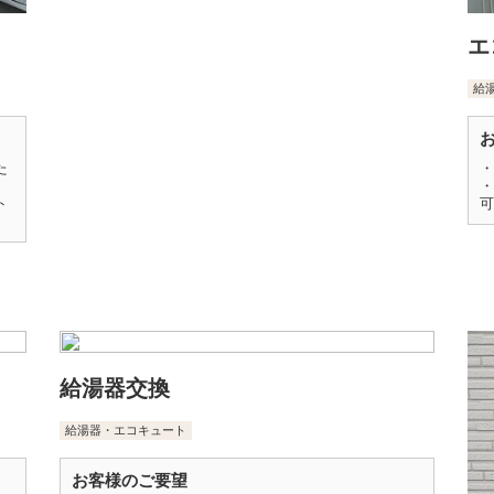
エ
給
た
・
・
ト
可
給湯器交換
給湯器・エコキュート
お客様のご要望