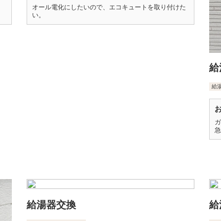
、
オール電化にしたいので、エコキュートを取り付けた
い。
給
給
ガ
急
給湯器交換
給