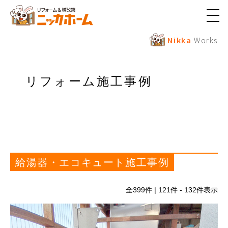
メ
ニ
ュ
Nikka
Works
ー
ボ
タ
ン
リフォーム施工事例
給湯器・エコキュート施工事例
全
399
件 | 121件 - 132件表示