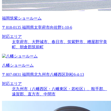
福岡筑紫ショールーム
〒818-0135 福岡県太宰府市向佐野1-10-6
対応エリア
太宰府市、大野城市、春日市、筑紫野市、糟屋郡宇美
町、朝倉郡筑前町
八幡ショールーム
〒807-0831 福岡県北九州市八幡西区則松6-4-13
対応エリア
北九州市（八幡西区・八幡東区・若松区）、鞍手郡、
遠賀郡、直方市、中間市