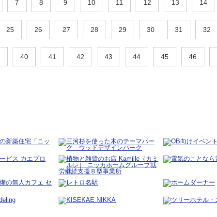
7
8
9
10
11
12
13
14
25
26
27
28
29
30
31
32
40
41
42
43
44
45
46