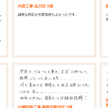
内窓工事 品川区 S様
誠実な対応が大変気持ちよかったです。
め
。
白蟻防除工事 静岡市駿河区 S様