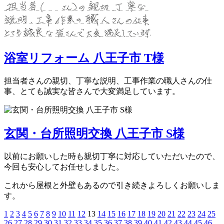
浴室リフォーム 八王子市 T様
担当者さんの親切、丁寧な説明、工事作業の職人さんの仕
事、とても誠実な皆さんで大変満足しています。
玄関・台所照明交換 八王子市 S様
以前にお願いした時も親切丁寧に対応していただいたので、
今回も安心してお任せしました。
これから屋根と外壁もあるので引き続きよろしくお願いしま
す。
1
2
3
4
5
6
7
8
9
10
11
12
13
14
15
16
17
18
19
20
21
22
23
24
25
26
27
28
29
30
31
32
33
34
35
36
37
38
39
40
41
42
43
44
45
46