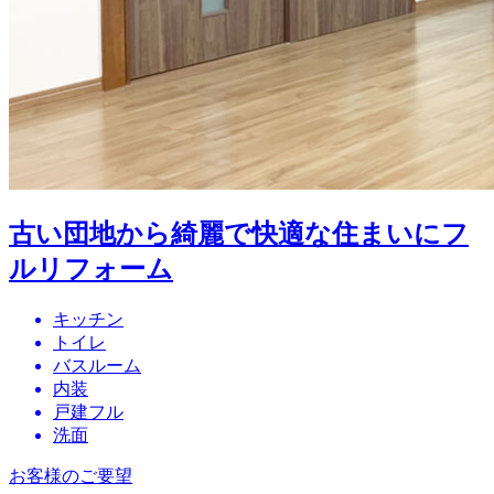
古い団地から綺麗で快適な住まいにフ
ルリフォーム
キッチン
トイレ
バスルーム
内装
戸建フル
洗面
お客様のご要望