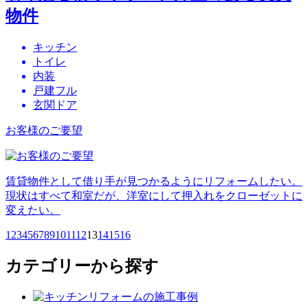
物件
キッチン
トイレ
内装
戸建フル
玄関ドア
お客様のご要望
賃貸物件として借り手が見つかるようにリフォームしたい。
現状はすべて和室だが、洋室にして押入れをクローゼットに
変えたい。
1
2
3
4
5
6
7
8
9
10
11
12
13
14
15
16
カテゴリーから探す