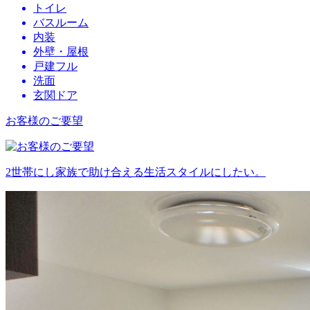
トイレ
バスルーム
内装
外壁・屋根
戸建フル
洗面
玄関ドア
お客様のご要望
2世帯にし家族で助け合える生活スタイルにしたい。