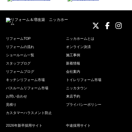
ニッカホーム
ニッカホ
ニッ
リフォームTOP
ニッカホームとは
リフォームの流れ
オンライン決済
ショールーム一覧
施工事例
スタッフブログ
新着情報
リフォームブログ
会社案内
キッチンリフォーム市場
トイレリフォーム市場
バスルームリフォーム市場
ニッカタウン
お問い合わせ
来店予約
見積り
プライバシーポリシー
カスタマーハラスメント防止
2026年新卒採用サイト
中途採用サイト