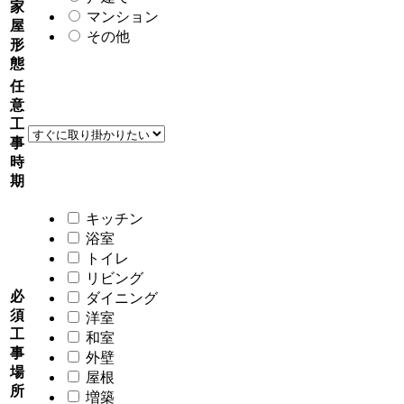
家
マンション
屋
その他
形
態
任
意
工
事
時
期
キッチン
浴室
トイレ
リビング
必
ダイニング
須
洋室
工
和室
事
外壁
場
屋根
所
増築