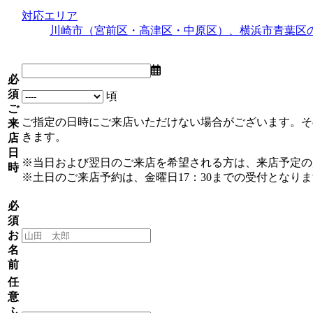
対応エリア
川崎市（宮前区・高津区・中原区）、横浜市青葉区
必
須
頃
ご
ご指定の日時にご来店いただけない場合がございます。そ
来
きます。
店
日
※当日および翌日のご来店を希望される方は、来店予定の
時
※土日のご来店予約は、金曜日17：30までの受付となり
必
須
お
名
前
任
意
ふ