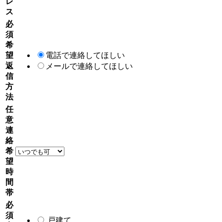
レ
ス
必
須
希
望
電話で連絡してほしい
返
メールで連絡してほしい
信
方
法
任
意
連
絡
希
望
時
間
帯
必
須
戸建て