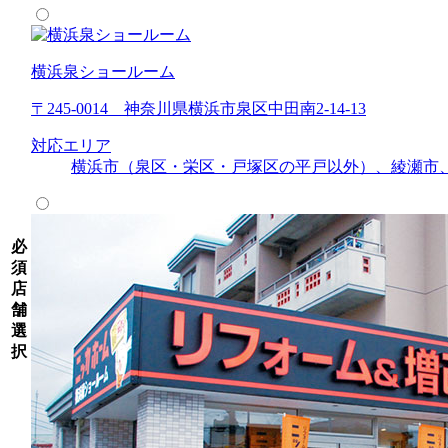
横浜泉ショールーム
〒245-0014 神奈川県横浜市泉区中田南2-14-13
対応エリア
横浜市（泉区・栄区・戸塚区の平戸以外）、綾瀬市
必
須
店
舗
選
択