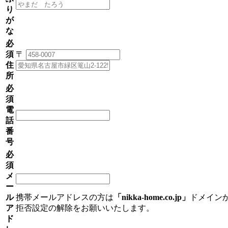
り
が
な
必
須
〒
住
所
必
須
電
話
番
号
必
須
メ
ー
ル
携帯メールアドレスの方は
「nikka-home.co.jp」
ドメイン
ア
拒否設定の解除をお願いいたします。
ド