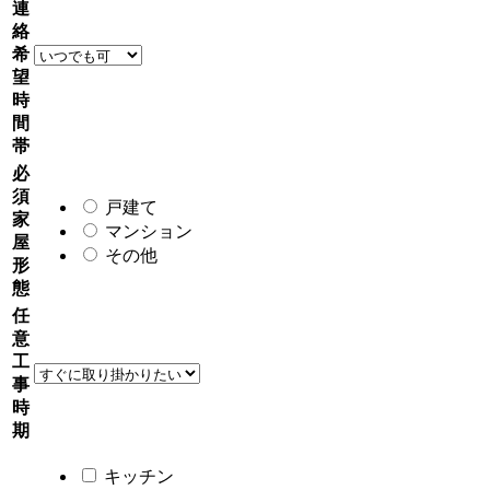
連
絡
希
望
時
間
帯
必
須
戸建て
家
マンション
屋
その他
形
態
任
意
工
事
時
期
キッチン