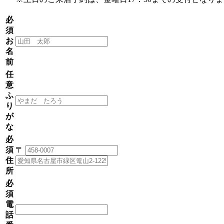
必
須
お
名
前
任
意
ふ
り
が
な
必
須
〒
住
所
必
須
電
話