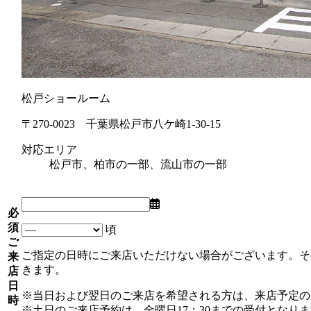
松戸ショールーム
〒270-0023 千葉県松戸市八ケ崎1-30-15
対応エリア
松戸市、柏市の一部、流山市の一部
必
須
頃
ご
ご指定の日時にご来店いただけない場合がございます。そ
来
きます。
店
日
※当日および翌日のご来店を希望される方は、来店予定の
時
※土日のご来店予約は、金曜日17：30までの受付となり