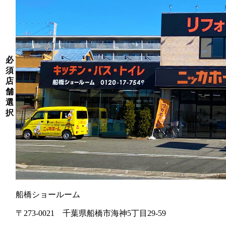
必
須
店
舗
選
択
船橋ショールーム
〒273-0021 千葉県船橋市海神5丁目29-59