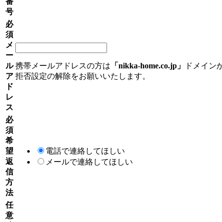
番
号
必
須
メ
ー
ル
携帯メールアドレスの方は
「nikka-home.co.jp」
ドメイン
ア
拒否設定の解除をお願いいたします。
ド
レ
ス
必
須
希
望
電話で連絡してほしい
返
メールで連絡してほしい
信
方
法
任
意