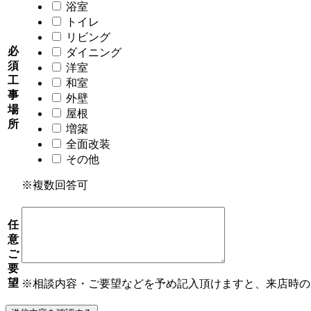
浴室
トイレ
リビング
必
ダイニング
須
洋室
工
和室
事
外壁
場
屋根
所
増築
全面改装
その他
※複数回答可
任
意
ご
要
望
※相談内容・ご要望などを予め記入頂けますと、来店時の