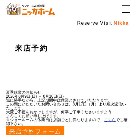
メ
ニ
ュ
Reserve Visit
Nikka
ー
ボ
タ
ン
来店予約
夏季休業のお知らせ
2026年8月9日(日) ～ 8月16日(日)
誠に勝手ながら、上記期間中は休業とさせていただきます。
この間にいただいたお問い合わせは、8月17日（月）より順次返信い
たします。
大変ご不便をおかけしますが、何卒ご了承くださいますよう
よろしくお願い申し上げます。
※ショールームの休業日は店舗ごとに異なりますので、
こちら
でご確
認下さい。
来店予約フォーム