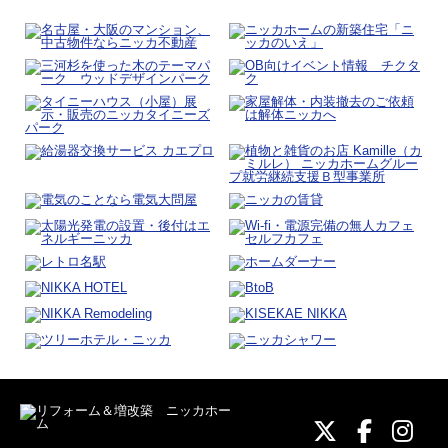
ニッカホーム
ニッカホ
ニッ