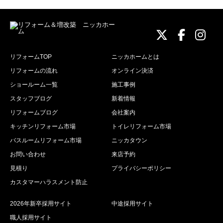
ニッカホーム
ニッカホ
ニッ
リフォームTOP
ニッカホームとは
リフォームの流れ
オンライン決済
ショールーム一覧
施工事例
スタッフブログ
新着情報
リフォームブログ
会社案内
キッチンリフォーム市場
トイレリフォーム市場
バスルームリフォーム市場
ニッカタウン
お問い合わせ
来店予約
見積り
プライバシーポリシー
カスタマーハラスメント防止
2026年新卒採用サイト
中途採用サイト
職人採用サイト