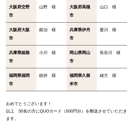
大阪府交野
山野 様
大阪府高槻
山口 様
市
市
大阪府大阪
鍛治 様
兵庫県伊丹
愛川 様
市
市
兵庫県姫路
小川 様
岡山県岡山
長谷川 様
市
市
福岡県福岡
釼持 様
福岡県久留
緒方 様
市
米市
おめでとうございます！
以上 30名の方にQUOカード（500円分）を郵送させていただき
ます。