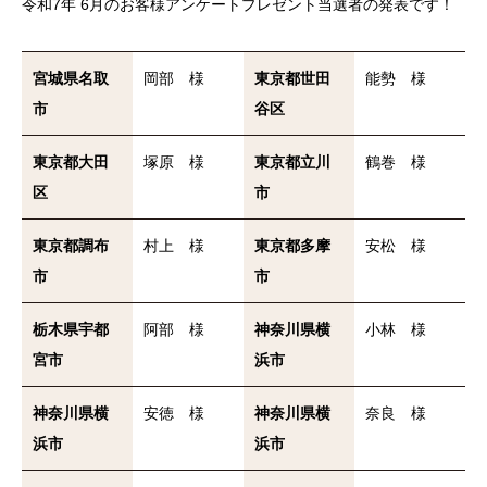
令和7年 6月のお客様アンケートプレゼント当選者の発表です！
宮城県名取
岡部 様
東京都世田
能勢 様
市
谷区
東京都大田
塚原 様
東京都立川
鶴巻 様
区
市
東京都調布
村上 様
東京都多摩
安松 様
市
市
栃木県宇都
阿部 様
神奈川県横
小林 様
宮市
浜市
神奈川県横
安徳 様
神奈川県横
奈良 様
浜市
浜市