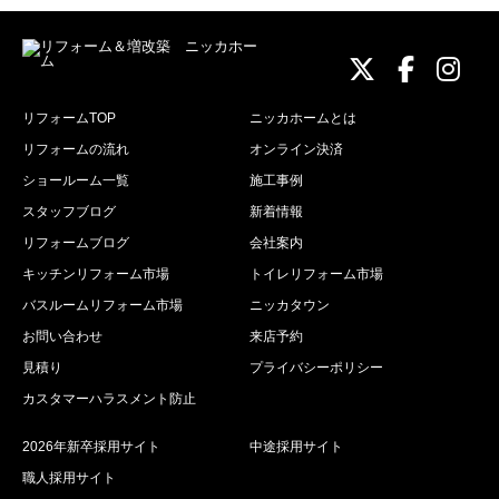
ニッカホーム
ニッカホ
ニッ
リフォームTOP
ニッカホームとは
リフォームの流れ
オンライン決済
ショールーム一覧
施工事例
スタッフブログ
新着情報
リフォームブログ
会社案内
キッチンリフォーム市場
トイレリフォーム市場
バスルームリフォーム市場
ニッカタウン
お問い合わせ
来店予約
見積り
プライバシーポリシー
カスタマーハラスメント防止
2026年新卒採用サイト
中途採用サイト
職人採用サイト