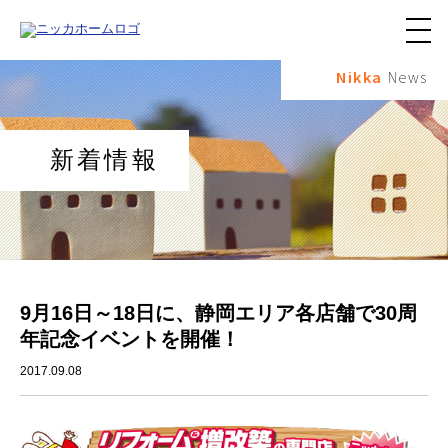
メ
ニ
Nikka
News
ュ
ー
ボ
タ
ン
新着情報
9月16日～18日に、静岡エリア各店舗で30周
年記念イベントを開催！
2017.09.08