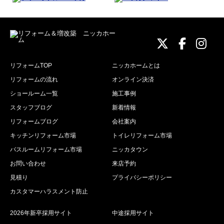
ニッカホーム
ニッカホ
ニッ
リフォームTOP
ニッカホームとは
リフォームの流れ
オンライン決済
ショールーム一覧
施工事例
スタッフブログ
新着情報
リフォームブログ
会社案内
キッチンリフォーム市場
トイレリフォーム市場
バスルームリフォーム市場
ニッカタウン
お問い合わせ
来店予約
見積り
プライバシーポリシー
カスタマーハラスメント防止
2026年新卒採用サイト
中途採用サイト