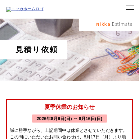
メ
ニ
Nikka
Estimate
ュ
ー
ボ
タ
ン
見積り依頼
夏季休業のお知らせ
2026年8月9日(日) ～ 8月16日(日)
誠に勝手ながら、上記期間中は休業とさせていただきます。
この間にいただいたお問い合わせは、8月17日（月）より順