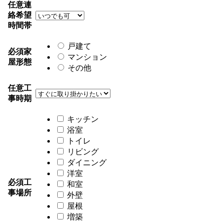
任意
連
絡希望
時間帯
戸建て
必須
家
マンション
屋形態
その他
任意
工
事時期
キッチン
浴室
トイレ
リビング
ダイニング
洋室
必須
工
和室
事場所
外壁
屋根
増築