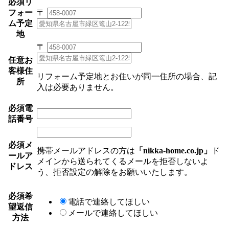
必須
リ
フォー
〒
ム予定
地
〒
任意
お
客様住
リフォーム予定地とお住いが同一住所の場合、記
所
入は必要ありません。
必須
電
話番号
必須
メ
携帯メールアドレスの方は
「nikka-home.co.jp」
ド
ールア
メインから送られてくるメールを拒否しないよ
ドレス
う、拒否設定の解除をお願いいたします。
必須
希
電話で連絡してほしい
望返信
メールで連絡してほしい
方法