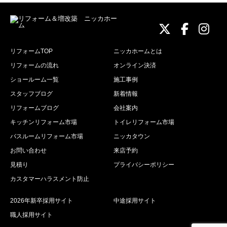
ニッカホーム
ニッカホ
ニッ
リフォームTOP
ニッカホームとは
リフォームの流れ
オンライン決済
ショールーム一覧
施工事例
スタッフブログ
新着情報
リフォームブログ
会社案内
キッチンリフォーム市場
トイレリフォーム市場
バスルームリフォーム市場
ニッカタウン
お問い合わせ
来店予約
見積り
プライバシーポリシー
カスタマーハラスメント防止
2026年新卒採用サイト
中途採用サイト
職人採用サイト