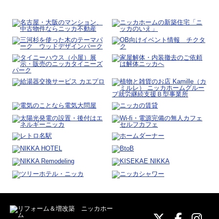
ニッカホーム
ニッカホ
ニッ