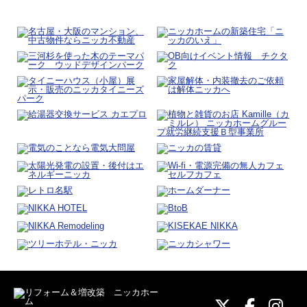
ニッカホーム
ニッカホ
ニッ