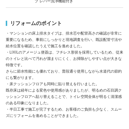
プ レバー洗浄機能付き
リフォームのポイント
・マンションの床上排水タイプは、排水芯や配管高さの確認が非常に
重要になるため、事前にしっかりと現地調査を行い、既設配管寸法や
給水位置を確認したうえで施工を進めました。
・LIXILのアメージュ便器は、フチレス形状を採用しているため、従来
のトイレと比べて汚れが溜まりにくく、お掃除がしやすい点が大きな
特徴です。
さらに節水性能にも優れており、普段通り使用しながら水道代の節約
にも繋がります。
・床クッションフロアも同時に貼り替えを行いました。
既存床は経年による変色や使用感がありましたが、明るめの石目調ク
ッションフロアへ貼り替えることで、トイレ空間全体が明るく清潔感
のある印象になりました。
・半日工事で施工が完了するため、お客様のご負担も少なく、スムー
ズにリフォームを進めることができました。