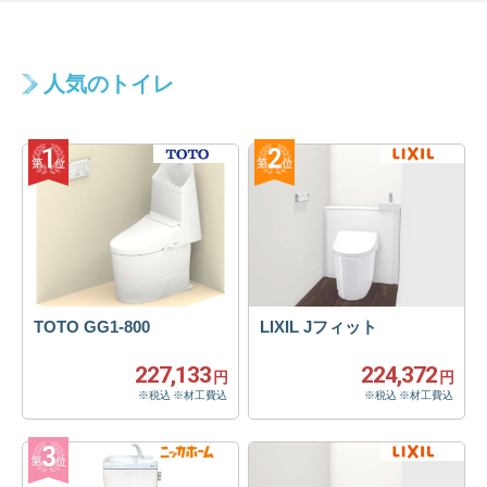
人気のトイレ
TOTO GG1-800
LIXIL Jフィット
227,133
224,372
円
円
※税込 ※材工費込
※税込 ※材工費込