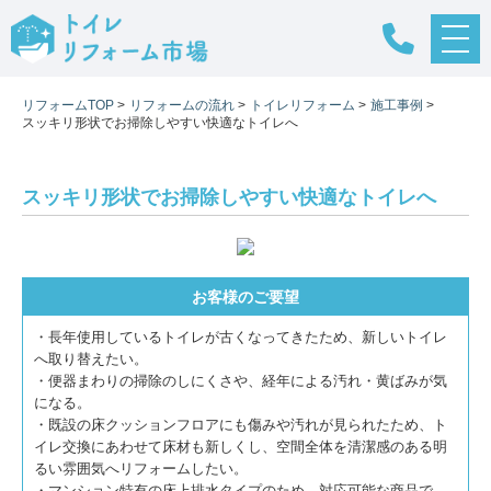
メ
ニ
ュ
リフォームTOP
>
リフォームの流れ
>
トイレリフォーム
>
施工事例
>
ー
スッキリ形状でお掃除しやすい快適なトイレへ
ボ
タ
ン
スッキリ形状でお掃除しやすい快適なトイレへ
お客様のご要望
・長年使用しているトイレが古くなってきたため、新しいトイレ
へ取り替えたい。
・便器まわりの掃除のしにくさや、経年による汚れ・黄ばみが気
になる。
・既設の床クッションフロアにも傷みや汚れが見られたため、ト
イレ交換にあわせて床材も新しくし、空間全体を清潔感のある明
るい雰囲気へリフォームしたい。
・マンション特有の床上排水タイプのため、対応可能な商品で、