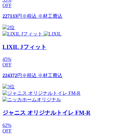
OFF
227133
円
※税込 ※材工費込
LIXIL Jフィット
45
%
OFF
224372
円
※税込 ※材工費込
ジャニス オリジナルトイレ FM-R
62
%
OFF