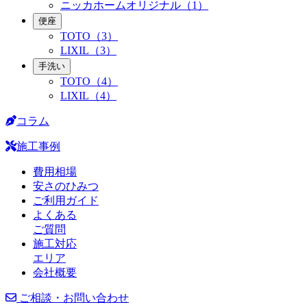
ニッカホームオリジナル（1）
便座
TOTO（3）
LIXIL（3）
手洗い
TOTO（4）
LIXIL（4）
コラム
施工事例
費用相場
安さのひみつ
ご利用ガイド
よくある
ご質問
施工対応
エリア
会社概要
ご相談・お問い合わせ