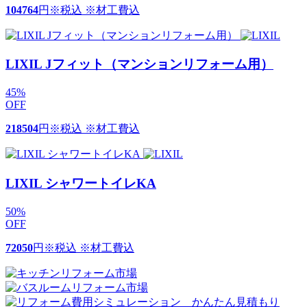
104764
円
※税込 ※材工費込
LIXIL Jフィット（マンションリフォーム用）
45
%
OFF
218504
円
※税込 ※材工費込
LIXIL シャワートイレKA
50
%
OFF
72050
円
※税込 ※材工費込