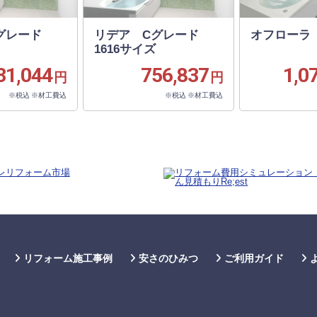
Cグレード
リデア Cグレード
オフローラ 
1616サイズ
31,044
756,837
1,0
円
円
※税込 ※材工費込
※税込 ※材工費込
リフォーム施工事例
安さのひみつ
ご利用ガイド