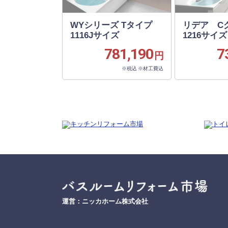
WYシリーズ Tタイプ
リデア 
1116Jサイズ
1216サイズ
781,190
7
円
※税込 ※材工費込
運営：ニッカホーム株式会社