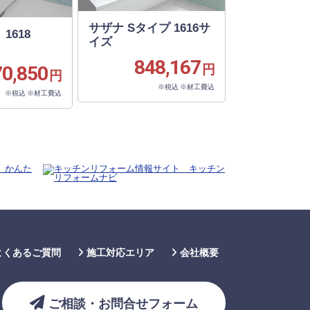
サザナ Sタイプ 1616サ
1618
イズ
848,167
円
70,850
円
※税込 ※材工費込
※税込 ※材工費込
よくあるご質問
施工対応エリア
会社概要
ご相談・お問合せフォーム