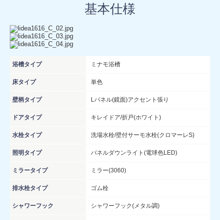
基本仕様
浴槽タイプ
ミナモ浴槽
床タイプ
単色
壁柄タイプ
Lパネル(鏡面)アクセント張り
ドアタイプ
キレイドア/折戸(ホワイト)
水栓タイプ
洗場水栓/壁付サーモ水栓(クロマーレS)
照明タイプ
パネルダウンライト(電球色LED)
ミラータイプ
ミラー(3060)
排水栓タイプ
ゴム栓
シャワーフック
シャワーフック(メタル調)