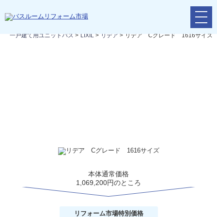
メ
リフォームTOP
>
リフォームの流れ
>
バスルームリフォーム
>
ニ
一戸建て用ユニットバス
>
LIXIL
>
リデア
>
リデア Cグレード 1616サイズ
ュ
ー
ボ
タ
リデア Cグレード 1616サイズ
ン
私らしさが見つかる、バスルーム。ライフスタイルも、くつろぎも
あなたのライフスタイルにぴったりのバスルームが見つかります。
本体通常価格
1,069,200円のところ
リフォーム市場
特別価格