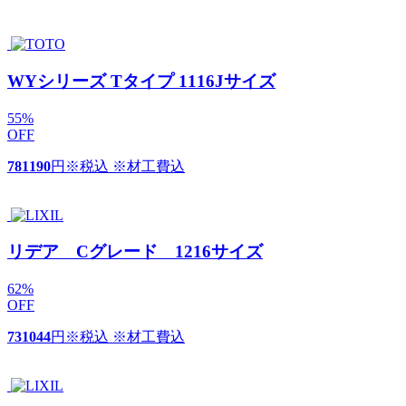
WYシリーズ Tタイプ 1116Jサイズ
55
%
OFF
781190
円
※税込 ※材工費込
リデア Cグレード 1216サイズ
62
%
OFF
731044
円
※税込 ※材工費込