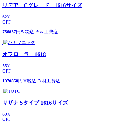
リデア Cグレード 1616サイズ
62
%
OFF
756837
円
※税込 ※材工費込
オフローラ 1618
55
%
OFF
1070850
円
※税込 ※材工費込
サザナ Sタイプ 1616サイズ
60
%
OFF