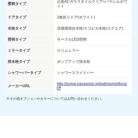
正面ACガラスタイルクリア+パラレルホワ
壁柄タイプ
イト
ドアタイプ
2枚折りドア(ホワイト)
水栓タイプ
洗場側混合水栓/スゴピカ水栓(スクエア)
照明タイプ
サークルLED照明
ミラータイプ
スリムミラー
排水栓タイプ
ポップアップ排水栓
シャワーバータイプ
シャワースライドバー
http://sumai.panasonic.jp/bathroom/oflora/
メーカーURL
※その他オプションやカラーについてはお問い合わせください。