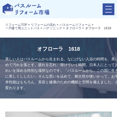
メ
ニ
ュ
リフォームTOP
>
リフォームの流れ
>
バスルームリフォーム
>
ー
一戸建て用ユニットバス
>
パナソニック
>
オフローラ
>
オフローラ 1618
ボ
タ
ン
オフローラ 1618
美しい人はバスルームから生まれる。なにげない入浴の時間を、美
めて汚れを落とす。疲れを忘れ、溶けていく時間。日本人にとって
れいを深める特別な場所なのです。「バスルームから、この国に生
に美しくししたい」そんな思いを込めて、耐久性や使いかって、お
本性能はもちろん、美容と健康のための機能と空間を備えました。
変わります。