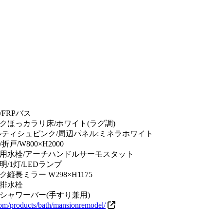
FRPバス
クほっカラリ床/ホワイト(ラグ調)
ルティシュピンク/周辺パネル:ミネラホワイト
戸/W800×H2000
用水栓/アーチハンドルサーモスタット
/1灯/LEDランプ
縦長ミラー W298×H1175
排水栓
シャワーバー(手すり兼用)
.com/products/bath/mansionremodel/