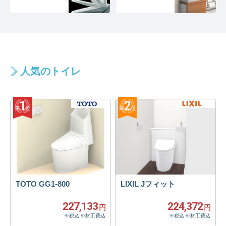
人気のトイレ
TOTO GG1-800
LIXIL Jフィット
227,133
224,372
円
円
※税込 ※材工費込
※税込 ※材工費込