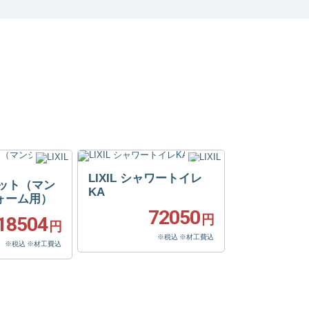
LIXIL シャワートイレ
フィット（マン
KA
ォーム用）
72050
円
18504
円
※税込 ※材工費込
※税込 ※材工費込