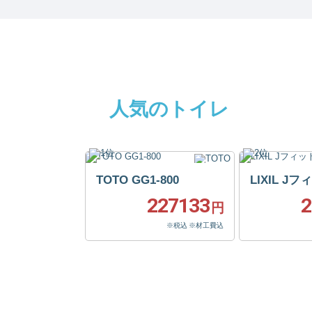
人気のトイレ
TOTO GG1-800
LIXIL J
227133
2
円
※税込 ※材工費込