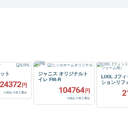
フィット
ジャニス オリジナルト
LIXIL J
イレ FM-R
24372
ションリフ
円
104764
円
2
※税込 ※材工費込
※税込 ※材工費込