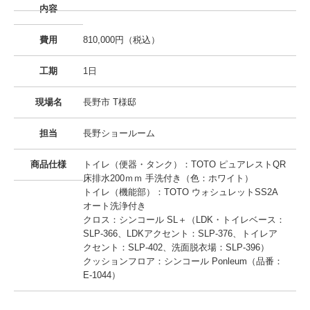
内容
費用
810,000円（税込）
工期
1日
現場名
長野市 T様邸
担当
長野ショールーム
商品仕様
トイレ（便器・タンク）：TOTO ピュアレストQR
床排水200ｍｍ 手洗付き（色：ホワイト）
トイレ（機能部）：TOTO ウォシュレットSS2A
オート洗浄付き
クロス：シンコール SL＋（LDK・トイレベース：
SLP-366、LDKアクセント：SLP-376、トイレア
クセント：SLP-402、洗面脱衣場：SLP-396）
クッションフロア：シンコール Ponleum（品番：
E-1044）