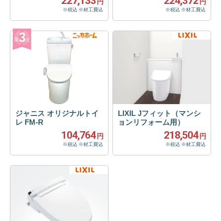
227,133
224,372
円
円
※税込 ※材工費込
※税込 ※材工費込
ジャニス オリジナルトイ
LIXIL Jフィット（マンシ
レ FM-R
ョンリフォーム用）
104,764
218,504
円
円
※税込 ※材工費込
※税込 ※材工費込