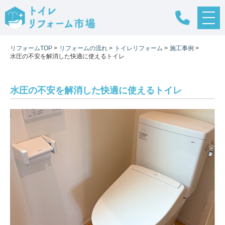
メ
ニ
ュ
リフォームTOP
>
リフォームの流れ
>
トイレリフォーム
>
施工事例
>
ー
水圧の不安を解消した快適に使えるトイレ
ボ
タ
ン
水圧の不安を解消した快適に使えるトイレ