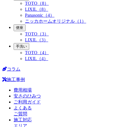
TOTO（8）
LIXIL（8）
Panasonic（4）
ニッカホームオリジナル（1）
便座
TOTO（3）
LIXIL（3）
手洗い
TOTO（4）
LIXIL（4）
コラム
施工事例
費用相場
安さのひみつ
ご利用ガイド
よくある
ご質問
施工対応
エリア