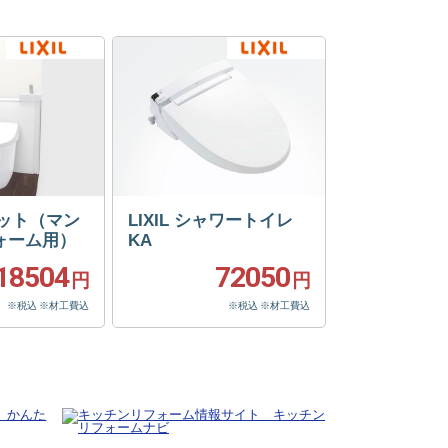
フィット（マン
LIXIL シャワートイレ
ォーム用）
KA
18504
72050
円
円
※税込 ※材工費込
※税込 ※材工費込