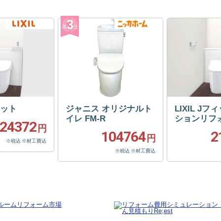
フィット
ジャニス オリジナルト
LIXIL J
イレ FM-R
ションリフ
24372
円
104764
2
円
※税込 ※材工費込
※税込 ※材工費込