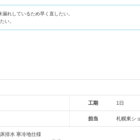
水漏れしているため早く直したい。
たい。
工期
1日
担当
札幌東シ
 床排水 寒冷地仕様