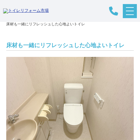
メ
リフォームTOP
>
リフォームの流れ
>
トイレリフォーム
>
施工事例
>
ニ
床材も一緒にリフレッシュした心地よいトイレ
ュ
ー
ボ
タ
床材も一緒にリフレッシュした心地よいトイレ
ン