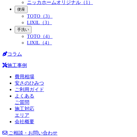
ニッカホームオリジナル（1）
便座
TOTO（3）
LIXIL（3）
手洗い
TOTO（4）
LIXIL（4）
コラム
施工事例
費用相場
安さのひみつ
ご利用ガイド
よくある
ご質問
施工対応
エリア
会社概要
ご相談・お問い合わせ