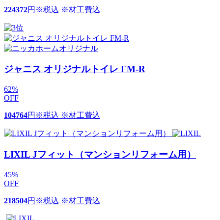
224372
円
※税込 ※材工費込
ジャニス オリジナルトイレ FM-R
62
%
OFF
104764
円
※税込 ※材工費込
LIXIL Jフィット（マンションリフォーム用）
45
%
OFF
218504
円
※税込 ※材工費込