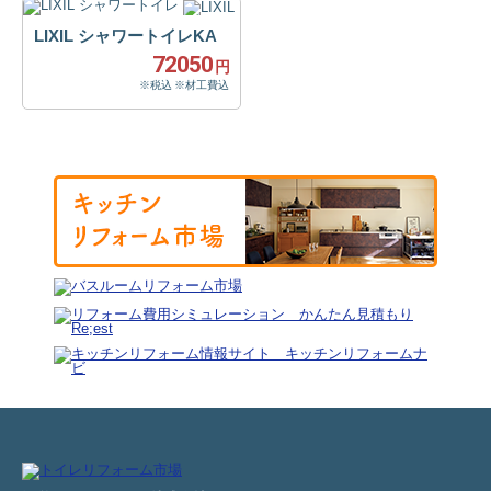
LIXIL シャワートイレKA
72050
円
※税込 ※材工費込