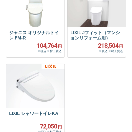
ジャニス オリジナルトイ
LIXIL Jフィット（マンシ
レ FM-R
ョンリフォーム用）
104,764
218,504
円
円
※税込 ※材工費込
※税込 ※材工費込
LIXIL シャワートイレKA
72,050
円
※税込 ※材工費込