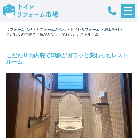
メ
ニ
ュ
リフォームTOP
>
リフォームの流れ
>
トイレリフォーム
>
施工事例
>
ー
こだわりの内装で印象がガラッと変わったレストルーム
ボ
タ
ン
こだわりの内装で印象がガラッと変わったレスト
ルーム