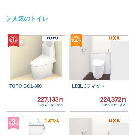
人気のトイレ
TOTO GG1-800
LIXIL Jフィット
227,133
224,372
円
円
※税込 ※材工費込
※税込 ※材工費込