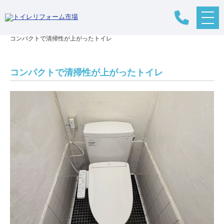
メ
リフォームTOP
>
リフォームの流れ
>
トイレリフォーム
>
施工事例
>
ニ
コンパクトで清掃性が上がったトイレ
ュ
ー
ボ
タ
コンパクトで清掃性が上がったトイレ
ン