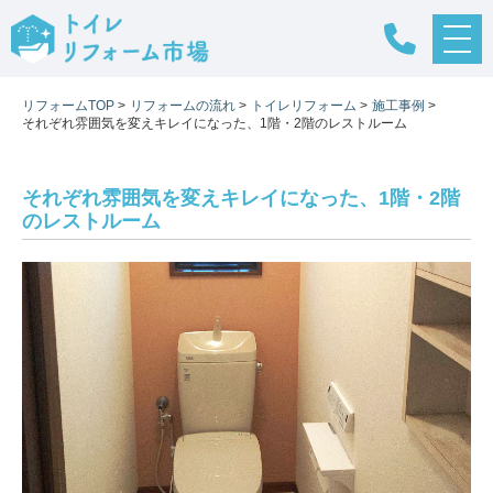
メ
ニ
ュ
リフォームTOP
>
リフォームの流れ
>
トイレリフォーム
>
施工事例
>
ー
それぞれ雰囲気を変えキレイになった、1階・2階のレストルーム
ボ
タ
ン
それぞれ雰囲気を変えキレイになった、1階・2階
のレストルーム