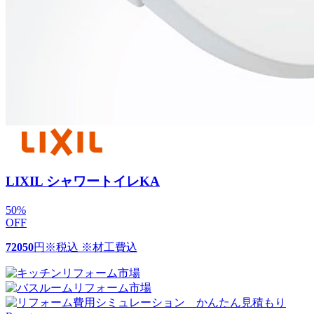
LIXIL シャワートイレKA
50
%
OFF
72050
円
※税込 ※材工費込