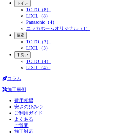
トイレ
TOTO（8）
LIXIL（8）
Panasonic（4）
ニッカホームオリジナル（1）
便座
TOTO（3）
LIXIL（3）
手洗い
TOTO（4）
LIXIL（4）
コラム
施工事例
費用相場
安さのひみつ
ご利用ガイド
よくある
ご質問
施工対応