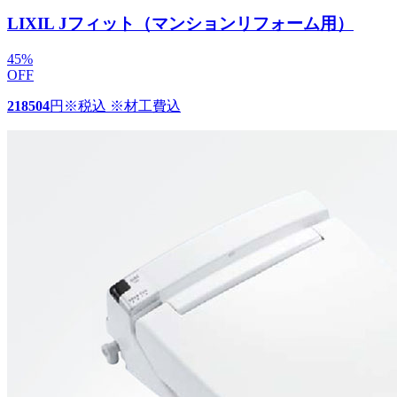
LIXIL Jフィット（マンションリフォーム用）
45
%
OFF
218504
円
※税込 ※材工費込