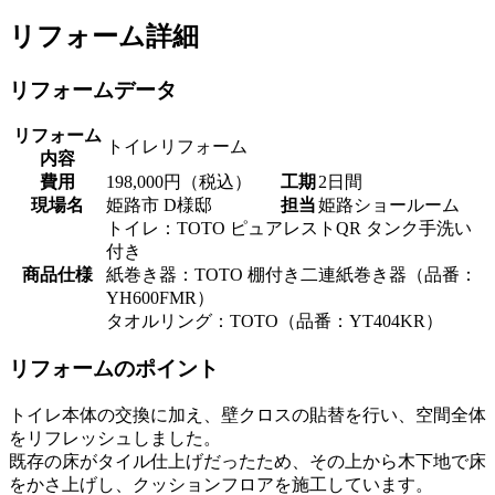
リフォーム詳細
リフォームデータ
リフォーム
トイレリフォーム
内容
費用
198,000円（税込）
工期
2日間
現場名
姫路市 D様邸
担当
姫路ショールーム
トイレ：TOTO ピュアレストQR タンク手洗い
付き
商品仕様
紙巻き器：TOTO 棚付き二連紙巻き器（品番：
YH600FMR）
タオルリング：TOTO（品番：YT404KR）
リフォームのポイント
トイレ本体の交換に加え、壁クロスの貼替を行い、空間全体
をリフレッシュしました。
既存の床がタイル仕上げだったため、その上から木下地で床
をかさ上げし、クッションフロアを施工しています。