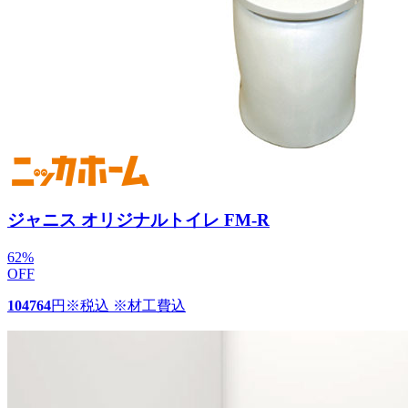
ジャニス オリジナルトイレ FM-R
62
%
OFF
104764
円
※税込 ※材工費込