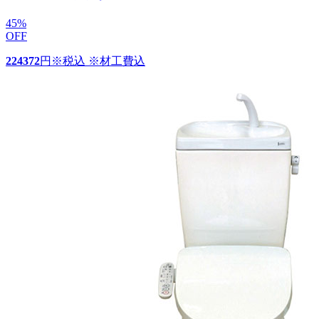
45
%
OFF
224372
円
※税込 ※材工費込