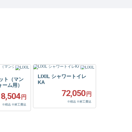
LIXIL シャワートイレ
フィット（マン
KA
ォーム用）
72,050
円
18,504
円
※税込 ※材工費込
※税込 ※材工費込