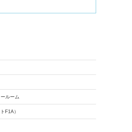
ョールーム
トF1A）