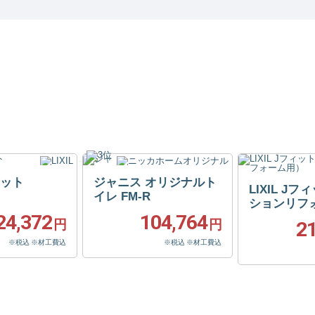
フィット
ジャニス オリジナルト
LIXIL J
イレ FM-R
ションリフ
24,372
104,764
円
円
2
※税込 ※材工費込
※税込 ※材工費込