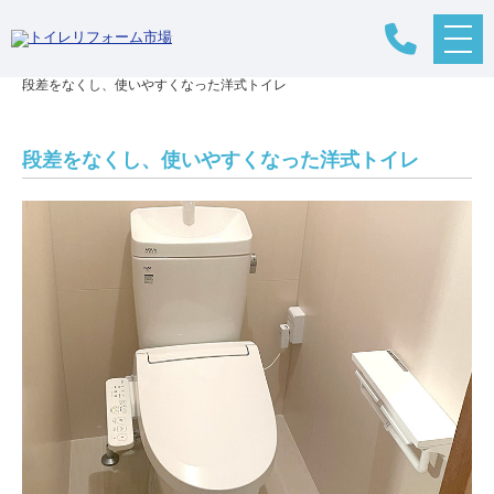
メ
リフォームTOP
>
リフォームの流れ
>
トイレリフォーム
>
施工事例
>
ニ
段差をなくし、使いやすくなった洋式トイレ
ュ
ー
ボ
タ
段差をなくし、使いやすくなった洋式トイレ
ン