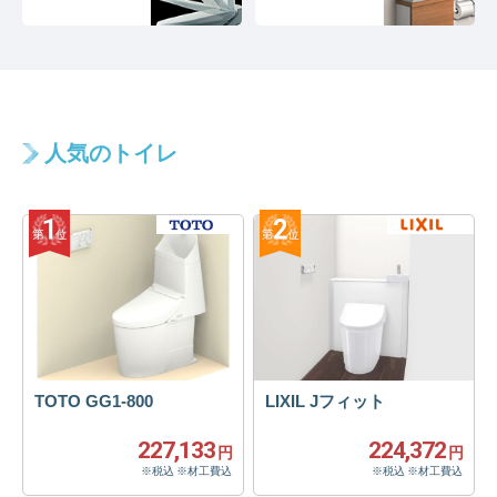
人気のトイレ
TOTO GG1-800
LIXIL Jフィット
227,133
224,372
円
円
※税込 ※材工費込
※税込 ※材工費込