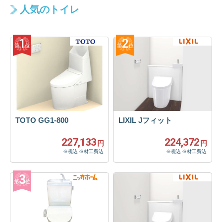
人気のトイレ
TOTO GG1-800
LIXIL Jフィット
227,133
224,372
円
円
※税込 ※材工費込
※税込 ※材工費込