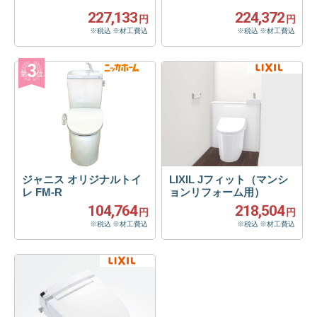
227,133
224,372
円
円
※税込 ※材工費込
※税込 ※材工費込
ジャニス オリジナルトイ
LIXIL Jフィット（マンシ
レ FM-R
ョンリフォーム用）
104,764
218,504
円
円
※税込 ※材工費込
※税込 ※材工費込