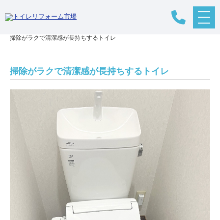
メ
リフォームTOP
>
リフォームの流れ
>
トイレリフォーム
>
施工事例
>
ニ
掃除がラクで清潔感が長持ちするトイレ
ュ
ー
ボ
タ
掃除がラクで清潔感が長持ちするトイレ
ン