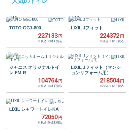
人気のトイレ
TOTO GG1-800
LIXIL Jフィット
227133
224372
円
円
※税込 ※材工費込
※税込 ※材工費込
ジャニス オリジナルトイ
LIXIL Jフィット（マンシ
レ FM-R
ョンリフォーム用）
104764
218504
円
円
※税込 ※材工費込
※税込 ※材工費込
LIXIL シャワートイレKA
72050
円
※税込 ※材工費込