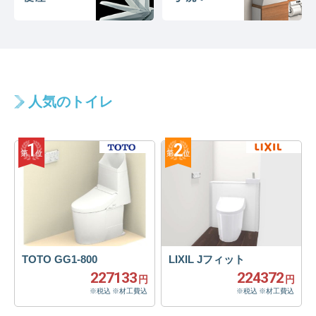
人気のトイレ
TOTO GG1-800
LIXIL Jフィット
227133
224372
円
円
※税込 ※材工費込
※税込 ※材工費込