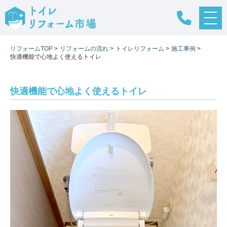
メ
ニ
ュ
リフォームTOP
>
リフォームの流れ
>
トイレリフォーム
>
施工事例
>
ー
快適機能で心地よく使えるトイレ
ボ
タ
ン
快適機能で心地よく使えるトイレ