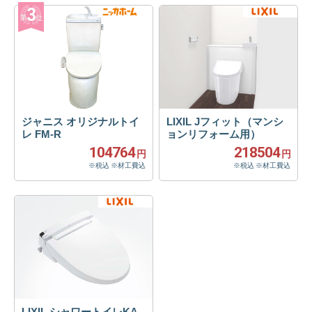
ジャニス オリジナルトイ
LIXIL Jフィット（マンシ
レ FM-R
ョンリフォーム用）
104764
218504
円
円
※税込 ※材工費込
※税込 ※材工費込
LIXIL シャワートイレKA