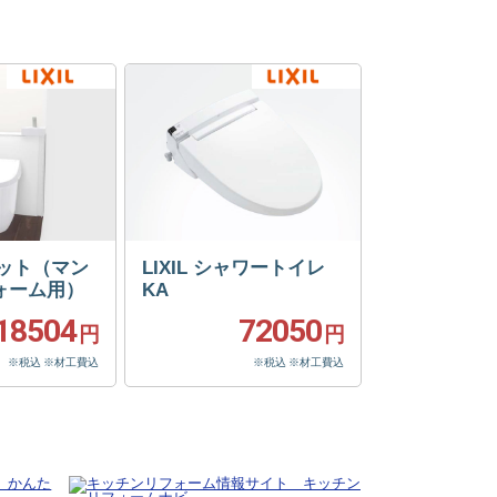
フィット（マン
LIXIL シャワートイレ
ォーム用）
KA
18504
72050
円
円
※税込 ※材工費込
※税込 ※材工費込