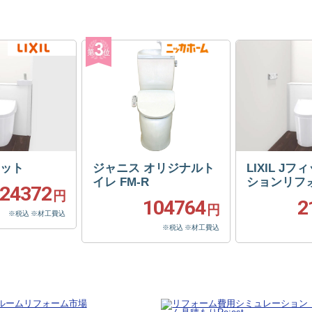
フィット
ジャニス オリジナルト
LIXIL J
イレ FM-R
ションリフ
24372
円
104764
2
円
※税込 ※材工費込
※税込 ※材工費込