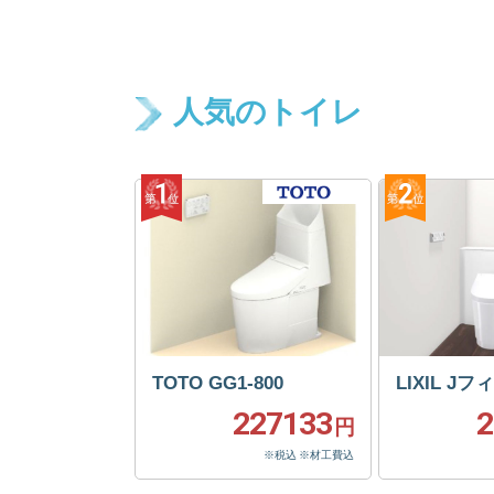
人気のトイレ
TOTO GG1-800
LIXIL J
227133
2
円
※税込 ※材工費込