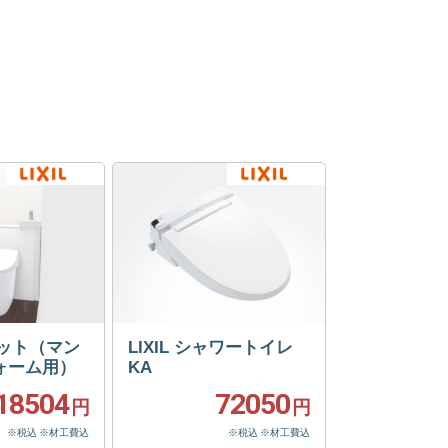
フィット（マン
LIXIL シャワートイレ
ォーム用）
KA
18504
72050
円
円
※税込 ※材工費込
※税込 ※材工費込