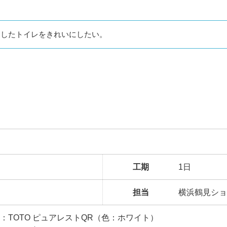
用したトイレをきれいにしたい。
工期
1日
担当
横浜鶴見ショ
：TOTO ピュアレストQR（色：ホワイト）