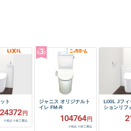
フィット
ジャニス オリジナルト
LIXIL J
イレ FM-R
ションリフ
24372
円
104764
2
円
※税込 ※材工費込
※税込 ※材工費込