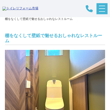
メ
リフォームTOP
>
リフォームの流れ
>
トイレリフォーム
>
施工事例
>
ニ
棚をなくして壁紙で魅せるおしゃれなレストルーム
ュ
ー
ボ
タ
棚をなくして壁紙で魅せるおしゃれなレストルー
ン
ム