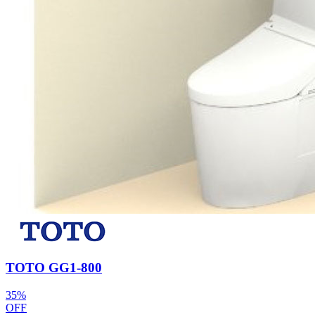
TOTO GG1-800
35
%
OFF