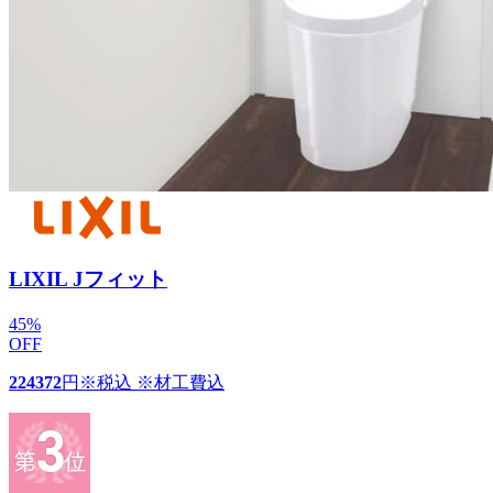
LIXIL Jフィット
45
%
OFF
224372
円
※税込 ※材工費込