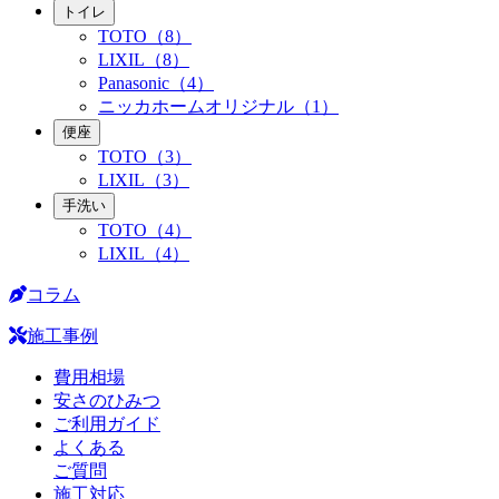
トイレ
TOTO（8）
LIXIL（8）
Panasonic（4）
ニッカホームオリジナル（1）
便座
TOTO（3）
LIXIL（3）
手洗い
TOTO（4）
LIXIL（4）
コラム
施工事例
費用相場
安さのひみつ
ご利用ガイド
よくある
ご質問
施工対応