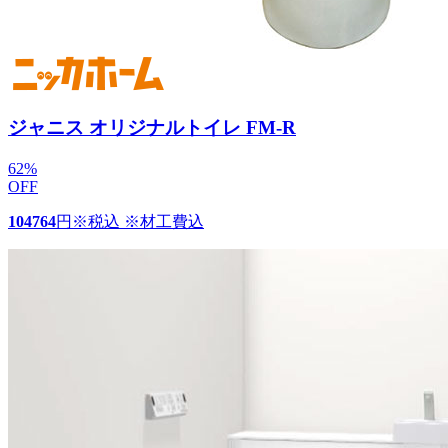
ジャニス オリジナルトイレ FM-R
62
%
OFF
104764
円
※税込 ※材工費込