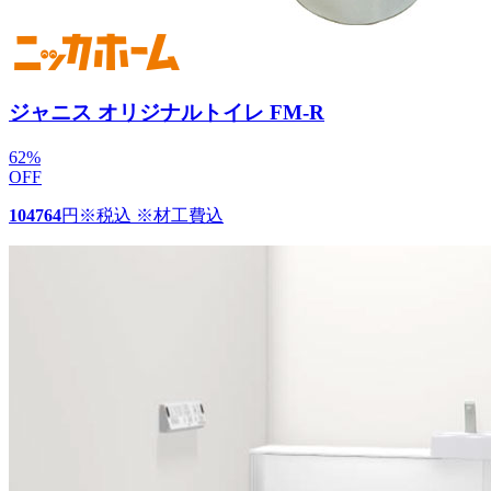
ジャニス オリジナルトイレ FM-R
62
%
OFF
104764
円
※税込 ※材工費込