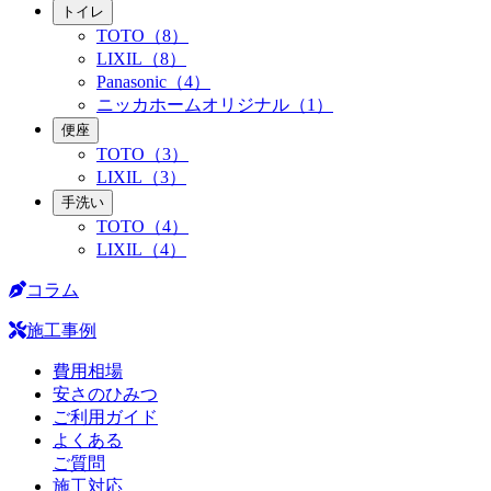
トイレ
TOTO（8）
LIXIL（8）
Panasonic（4）
ニッカホームオリジナル（1）
便座
TOTO（3）
LIXIL（3）
手洗い
TOTO（4）
LIXIL（4）
コラム
施工事例
費用相場
安さのひみつ
ご利用ガイド
よくある
ご質問
施工対応