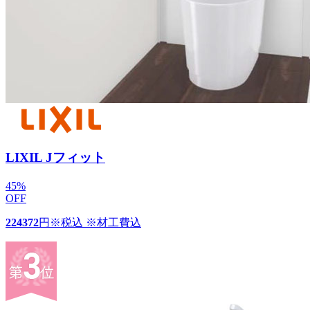
LIXIL Jフィット
45
%
OFF
224372
円
※税込 ※材工費込