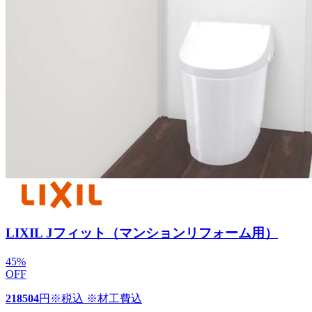
LIXIL Jフィット（マンションリフォーム用）
45
%
OFF
218504
円
※税込 ※材工費込